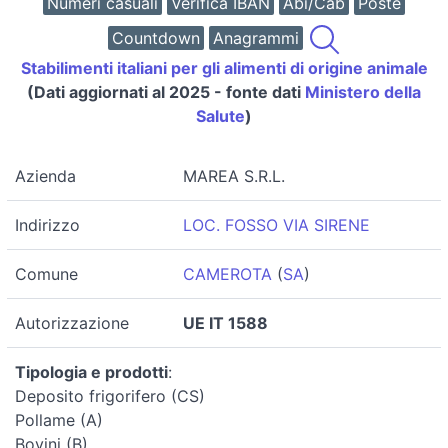
Numeri casuali
Verifica IBAN
Abi/Cab
Poste
Countdown
Anagrammi
Stabilimenti italiani per gli alimenti di origine animale
(Dati aggiornati al 2025 - fonte dati
Ministero della
Salute
)
Azienda
MAREA S.R.L.
Indirizzo
LOC. FOSSO VIA SIRENE
Comune
CAMEROTA
(
SA
)
Autorizzazione
UE IT 1588
Tipologia e prodotti
:
Deposito frigorifero (CS)
Pollame (A)
Bovini (B)