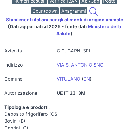
Numeri casuali
Verifica IBAN
Abi/Cab
Poste
Countdown
Anagrammi
Stabilimenti italiani per gli alimenti di origine animale
(Dati aggiornati al 2025 - fonte dati
Ministero della
Salute
)
Azienda
G.C. CARNI SRL
Indirizzo
VIA S. ANTONIO SNC
Comune
VITULANO
(
BN
)
Autorizzazione
UE IT 2313M
Tipologia e prodotti
:
Deposito frigorifero (CS)
Bovini (B)
Caprini (C)