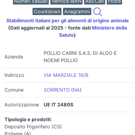
Numeri casuali
Verifica IBAN
Abi/Cab
Poste
Countdown
Anagrammi
Stabilimenti italiani per gli alimenti di origine animale
(Dati aggiornati al 2025 - fonte dati
Ministero della
Salute
)
POLLIO CARNI S.A.S. DI ALDO E
Azienda
NOEMI POLLIO
Indirizzo
VIA MARZIALE 16/B
Comune
SORRENTO
(
NA
)
Autorizzazione
UE IT 2480S
Tipologia e prodotti
:
Deposito frigorifero (CS)
Pollame (A)