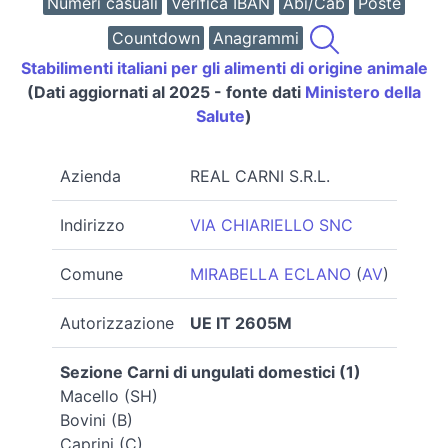
Numeri casuali
Verifica IBAN
Abi/Cab
Poste
Countdown
Anagrammi
Stabilimenti italiani per gli alimenti di origine animale
(Dati aggiornati al 2025 - fonte dati
Ministero della
Salute
)
Azienda
REAL CARNI S.R.L.
Indirizzo
VIA CHIARIELLO SNC
Comune
MIRABELLA ECLANO
(
AV
)
Autorizzazione
UE IT 2605M
Sezione Carni di ungulati domestici (1)
Macello (SH)
Bovini (B)
Caprini (C)