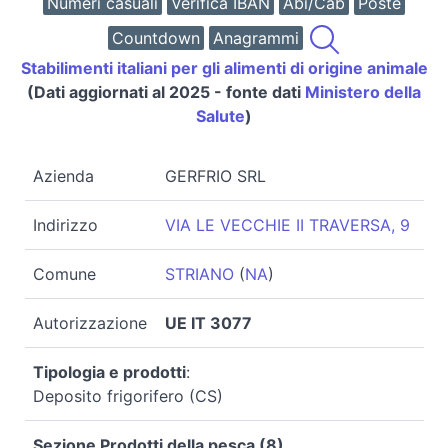
Numeri casuali
Verifica IBAN
Abi/Cab
Poste
Countdown
Anagrammi
Stabilimenti italiani per gli alimenti di origine animale
(Dati aggiornati al 2025 - fonte dati
Ministero della
Salute
)
Azienda
GERFRIO SRL
Indirizzo
VIA LE VECCHIE II TRAVERSA, 9
Comune
STRIANO
(
NA
)
Autorizzazione
UE IT 3077
Tipologia e prodotti
:
Deposito frigorifero (CS)
Sezione Prodotti della pesca (8)