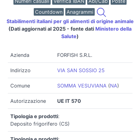
Numeri casuali
Verifica IBAN
Abi/Cab
Poste
Countdown
Anagrammi
Stabilimenti italiani per gli alimenti di origine animale
(Dati aggiornati al 2025 - fonte dati
Ministero della
Salute
)
Azienda
FORFISH S.R.L.
Indirizzo
VIA SAN SOSSIO 25
Comune
SOMMA VESUVIANA
(
NA
)
Autorizzazione
UE IT 570
Tipologia e prodotti
:
Deposito frigorifero (CS)
Tipologia e prodotti
: