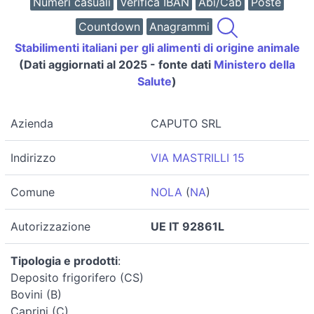
Numeri casuali
Verifica IBAN
Abi/Cab
Poste
Countdown
Anagrammi
Stabilimenti italiani per gli alimenti di origine animale
(Dati aggiornati al 2025 - fonte dati
Ministero della
Salute
)
Azienda
CAPUTO SRL
Indirizzo
VIA MASTRILLI 15
Comune
NOLA
(
NA
)
Autorizzazione
UE IT 92861L
Tipologia e prodotti
:
Deposito frigorifero (CS)
Bovini (B)
Caprini (C)