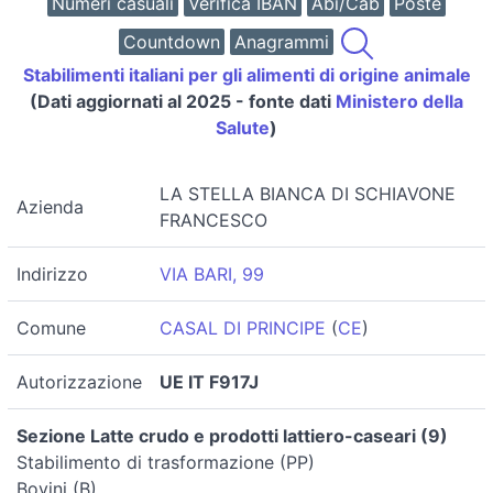
Numeri casuali
Verifica IBAN
Abi/Cab
Poste
Countdown
Anagrammi
Stabilimenti italiani per gli alimenti di origine animale
(Dati aggiornati al 2025 - fonte dati
Ministero della
Salute
)
LA STELLA BIANCA DI SCHIAVONE
Azienda
FRANCESCO
Indirizzo
VIA BARI, 99
Comune
CASAL DI PRINCIPE
(
CE
)
Autorizzazione
UE IT F917J
Sezione Latte crudo e prodotti lattiero-caseari (9)
Stabilimento di trasformazione (PP)
Bovini (B)