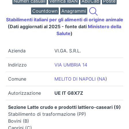
Numeri casuali
Verifica IBAN
Abi/Cab
Poste
Countdown
Anagrammi
Stabilimenti italiani per gli alimenti di origine animale
(Dati aggiornati al 2025 - fonte dati
Ministero della
Salute
)
Azienda
VI.GA. S.R.L.
Indirizzo
VIA UMBRIA 14
Comune
MELITO DI NAPOLI
(
NA
)
Autorizzazione
UE IT G8X7Z
Sezione Latte crudo e prodotti lattiero-caseari (9)
Stabilimento di trasformazione (PP)
Bovini (B)
Caprini (C)