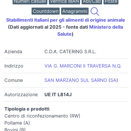
Numeri casuali
Verifica IBAN
Abi/Cab
Poste
Countdown
Anagrammi
Stabilimenti italiani per gli alimenti di origine animale
(Dati aggiornati al 2025 - fonte dati
Ministero della
Salute
)
Azienda
C.D.A. CATERING S.R.L.
Indirizzo
VIA G. MARCONI II TRAVERSA N.Q.
Comune
SAN MARZANO SUL SARNO
(
SA
)
Autorizzazione
UE IT L814J
Tipologia e prodotti
:
Centro di riconfezionamento (RW)
Pollame (A)
Bovini (B)