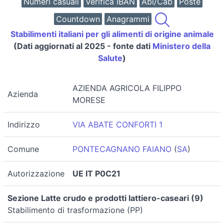
Numeri casuali
Verifica IBAN
Abi/Cab
Poste
Countdown
Anagrammi
Stabilimenti italiani per gli alimenti di origine animale
(Dati aggiornati al 2025 - fonte dati
Ministero della
Salute
)
AZIENDA AGRICOLA FILIPPO
Azienda
MORESE
Indirizzo
VIA ABATE CONFORTI 1
Comune
PONTECAGNANO FAIANO
(
SA
)
Autorizzazione
UE IT P0C21
Sezione Latte crudo e prodotti lattiero-caseari (9)
Stabilimento di trasformazione (PP)