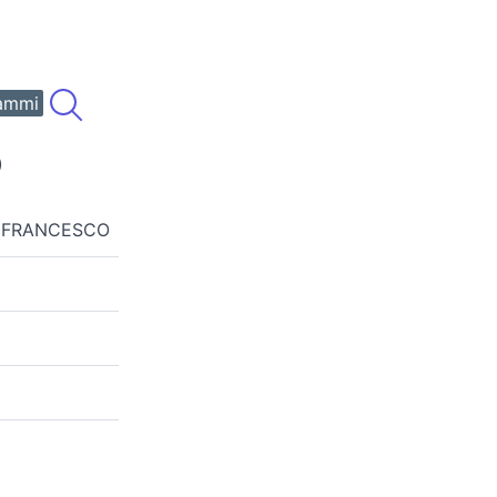
ammi
)
A FRANCESCO