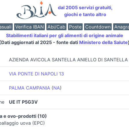
dal 2005 servizi gratuiti,
giochi e tanto altro
suali
Verifica IBAN
Abi/Cab
Poste
Countdown
Anagr
Stabilimenti italiani per gli alimenti di origine animale
(Dati aggiornati al 2025 - fonte dati
Ministero della Salute
AZIENDA AVICOLA SANTELLA ANIELLO DI SANTELL
VIA PONTE DI NAPOLI 13
PALMA CAMPANIA
(
NA
)
ne
UE IT P5G3V
 e ovo-prodotti (10)
ballaggio uova (EPC)