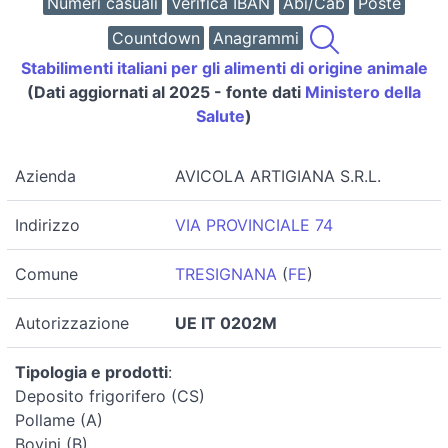
Numeri casuali
Verifica IBAN
Abi/Cab
Poste
Countdown
Anagrammi
Stabilimenti italiani per gli alimenti di origine animale
(Dati aggiornati al 2025 - fonte dati
Ministero della
Salute
)
Azienda
AVICOLA ARTIGIANA S.R.L.
Indirizzo
VIA PROVINCIALE 74
Comune
TRESIGNANA
(
FE
)
Autorizzazione
UE IT 0202M
Tipologia e prodotti
:
Deposito frigorifero (CS)
Pollame (A)
Bovini (B)