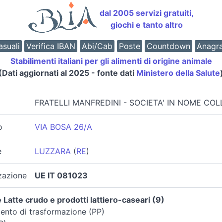
dal 2005 servizi gratuiti,
giochi e tanto altro
suali
Verifica IBAN
Abi/Cab
Poste
Countdown
Anagr
Stabilimenti italiani per gli alimenti di origine animale
(Dati aggiornati al 2025 - fonte dati
Ministero della Salute
a
FRATELLI MANFREDINI - SOCIETA' IN NOME COL
o
VIA BOSA 26/A
e
LUZZARA
(
RE
)
zazione
UE IT 081023
 Latte crudo e prodotti lattiero-caseari (9)
mento di trasformazione (PP)