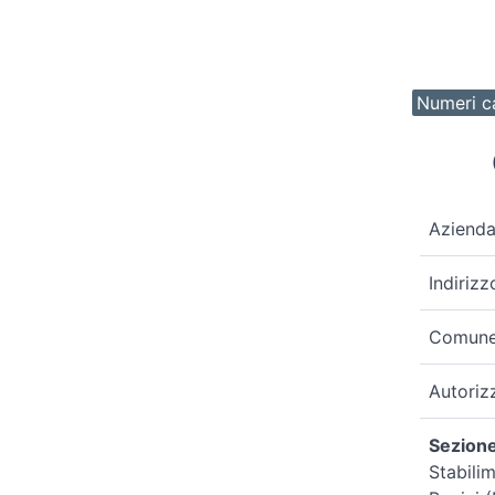
Numeri ca
Aziend
Indirizz
Comun
Autoriz
Sezione
Stabili