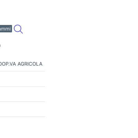
ammi
)
COOP.VA AGRICOLA