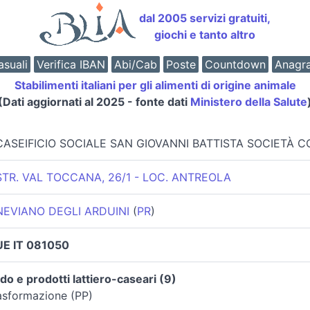
dal 2005 servizi gratuiti,
giochi e tanto altro
suali
Verifica IBAN
Abi/Cab
Poste
Countdown
Anagr
Stabilimenti italiani per gli alimenti di origine animale
(Dati aggiornati al 2025 - fonte dati
Ministero della Salute
CASEIFICIO SOCIALE SAN GIOVANNI BATTISTA SOCIETÀ 
STR. VAL TOCCANA, 26/1 - LOC. ANTREOLA
NEVIANO DEGLI ARDUINI
(
PR
)
UE IT 081050
do e prodotti lattiero-caseari (9)
rasformazione (PP)