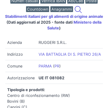
Numeri casuali
Verifica IBAN
Abi/Cab
Poste
Countdown
Anagrammi
Stabilimenti italiani per gli alimenti di origine animale
(Dati aggiornati al 2025 - fonte dati
Ministero della
Salute
)
Azienda
RUGGERI S.R.L.
Indirizzo
VIA BATTAGLIA DI S. PIETRO 26/A
Comune
PARMA
(
PR
)
Autorizzazione
UE IT 081082
Tipologia e prodotti
:
Centro di riconfezionamento (RW)
Bovini (B)
Caprini (C)