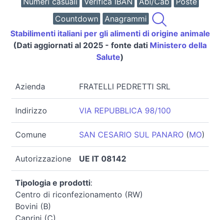
Numeri casuali
Verifica IBAN
Abi/Cab
Poste
Countdown
Anagrammi
Stabilimenti italiani per gli alimenti di origine animale
(Dati aggiornati al 2025 - fonte dati
Ministero della
Salute
)
Azienda
FRATELLI PEDRETTI SRL
Indirizzo
VIA REPUBBLICA 98/100
Comune
SAN CESARIO SUL PANARO
(
MO
)
Autorizzazione
UE IT 08142
Tipologia e prodotti
:
Centro di riconfezionamento (RW)
Bovini (B)
Caprini (C)