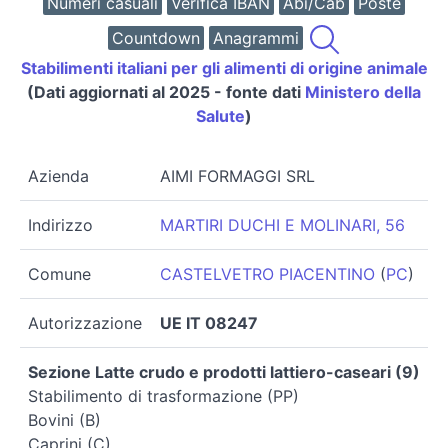
Numeri casuali
Verifica IBAN
Abi/Cab
Poste
Countdown
Anagrammi
Stabilimenti italiani per gli alimenti di origine animale
(Dati aggiornati al 2025 - fonte dati
Ministero della
Salute
)
Azienda
AIMI FORMAGGI SRL
Indirizzo
MARTIRI DUCHI E MOLINARI, 56
Comune
CASTELVETRO PIACENTINO
(
PC
)
Autorizzazione
UE IT 08247
Sezione Latte crudo e prodotti lattiero-caseari (9)
Stabilimento di trasformazione (PP)
Bovini (B)
Caprini (C)