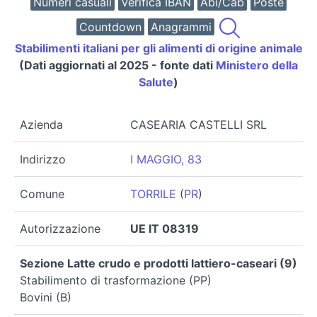
Numeri casuali
Verifica IBAN
Abi/Cab
Poste
Countdown
Anagrammi
Stabilimenti italiani per gli alimenti di origine animale
(Dati aggiornati al 2025 - fonte dati
Ministero della
Salute
)
Azienda
CASEARIA CASTELLI SRL
Indirizzo
I MAGGIO, 83
Comune
TORRILE
(
PR
)
Autorizzazione
UE IT 08319
Sezione Latte crudo e prodotti lattiero-caseari (9)
Stabilimento di trasformazione (PP)
Bovini (B)