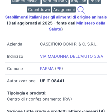
Numeri casuali
Verifica IBAN
Abi/Cab
Poste
Countdown
Anagrammi
Stabilimenti italiani per gli alimenti di origine animale
(Dati aggiornati al 2025 - fonte dati
Ministero della
Salute
)
Azienda
CASEIFICIO BONI P. & O. S.R.L.
Indirizzo
VIA MADONNA DELL'AIUTO 30/A
Comune
PARMA
(
PR
)
Autorizzazione
UE IT 08441
Tipologia e prodotti
:
Centro di riconfezionamento (RW)
Sezione Latte crudo e prodotti lattiero-caseari (9)