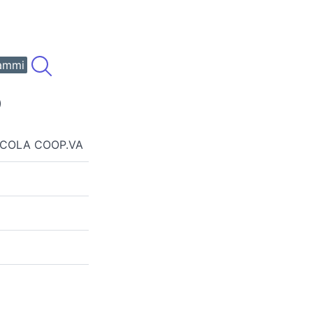
ammi
)
ICOLA COOP.VA