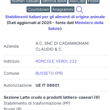
Numeri casuali
Verifica IBAN
Abi/Cab
Poste
Countdown
Anagrammi
Stabilimenti italiani per gli alimenti di origine animale
(Dati aggiornati al 2025 - fonte dati
Ministero della
Salute
)
A.C. SNC DI CADAMAGNANI
Azienda
CLAUDIO & C.
Indirizzo
RONCOLE VERDI, 222
Comune
BUSSETO
(
PR
)
Autorizzazione
UE IT 08601
Sezione Latte crudo e prodotti lattiero-caseari (9)
Stabilimento di trasformazione (PP)
Bovini (B)