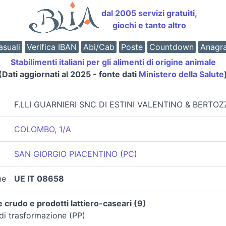
dal 2005 servizi gratuiti,
giochi e tanto altro
suali
Verifica IBAN
Abi/Cab
Poste
Countdown
Anagr
Stabilimenti italiani per gli alimenti di origine animale
(Dati aggiornati al 2025 - fonte dati
Ministero della Salute
F.LLI GUARNIERI SNC DI ESTINI VALENTINO & BERTOZ
COLOMBO, 1/A
SAN GIORGIO PIACENTINO
(
PC
)
ne
UE IT 08658
 crudo e prodotti lattiero-caseari (9)
di trasformazione (PP)