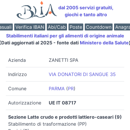
dal 2005 servizi gratuiti,
giochi e tanto altro
suali
Verifica IBAN
Abi/Cab
Poste
Countdown
Anagr
Stabilimenti italiani per gli alimenti di origine animale
(Dati aggiornati al 2025 - fonte dati
Ministero della Salute
Azienda
ZANETTI SPA
Indirizzo
VIA DONATORI DI SANGUE 35
Comune
PARMA
(
PR
)
Autorizzazione
UE IT 08717
Sezione Latte crudo e prodotti lattiero-caseari (9)
Stabilimento di trasformazione (PP)