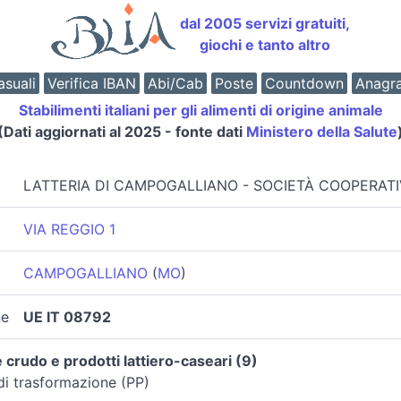
dal 2005 servizi gratuiti,
giochi e tanto altro
suali
Verifica IBAN
Abi/Cab
Poste
Countdown
Anagr
Stabilimenti italiani per gli alimenti di origine animale
(Dati aggiornati al 2025 - fonte dati
Ministero della Salute
LATTERIA DI CAMPOGALLIANO - SOCIETÀ COOPERAT
VIA REGGIO 1
CAMPOGALLIANO
(
MO
)
ne
UE IT 08792
 crudo e prodotti lattiero-caseari (9)
di trasformazione (PP)