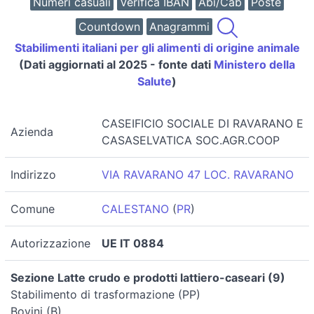
Numeri casuali
Verifica IBAN
Abi/Cab
Poste
Countdown
Anagrammi
Stabilimenti italiani per gli alimenti di origine animale
(Dati aggiornati al 2025 - fonte dati
Ministero della
Salute
)
CASEIFICIO SOCIALE DI RAVARANO E
Azienda
CASASELVATICA SOC.AGR.COOP
Indirizzo
VIA RAVARANO 47 LOC. RAVARANO
Comune
CALESTANO
(
PR
)
Autorizzazione
UE IT 0884
Sezione Latte crudo e prodotti lattiero-caseari (9)
Stabilimento di trasformazione (PP)
Bovini (B)