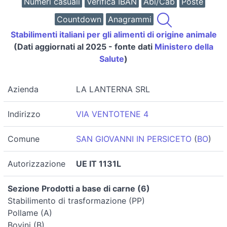
Numeri casuali
Verifica IBAN
Abi/Cab
Poste
Countdown
Anagrammi
Stabilimenti italiani per gli alimenti di origine animale
(Dati aggiornati al 2025 - fonte dati
Ministero della
Salute
)
Azienda
LA LANTERNA SRL
Indirizzo
VIA VENTOTENE 4
Comune
SAN GIOVANNI IN PERSICETO
(
BO
)
Autorizzazione
UE IT 1131L
Sezione Prodotti a base di carne (6)
Stabilimento di trasformazione (PP)
Pollame (A)
Bovini (B)