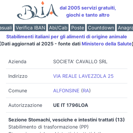
dal 2005 servizi gratuiti,
giochi e tanto altro
suali
Verifica IBAN
Abi/Cab
Poste
Countdown
Anagr
Stabilimenti italiani per gli alimenti di origine animale
(Dati aggiornati al 2025 - fonte dati
Ministero della Salute
Azienda
SOCIETA' CAVALLO SRL
Indirizzo
VIA REALE LAVEZZOLA 25
Comune
ALFONSINE
(
RA
)
Autorizzazione
UE IT 1796LOA
Sezione Stomachi, vesciche e intestini trattati (13)
Stabilimento di trasformazione (PP)