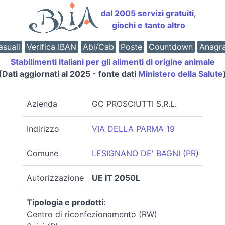
dal 2005 servizi gratuiti,
giochi e tanto altro
suali
Verifica IBAN
Abi/Cab
Poste
Countdown
Anagr
Stabilimenti italiani per gli alimenti di origine animale
(Dati aggiornati al 2025 - fonte dati
Ministero della Salute
Azienda
GC PROSCIUTTI S.R.L.
Indirizzo
VIA DELLA PARMA 19
Comune
LESIGNANO DE' BAGNI
(
PR
)
Autorizzazione
UE IT 2050L
Tipologia e prodotti
:
Centro di riconfezionamento (RW)