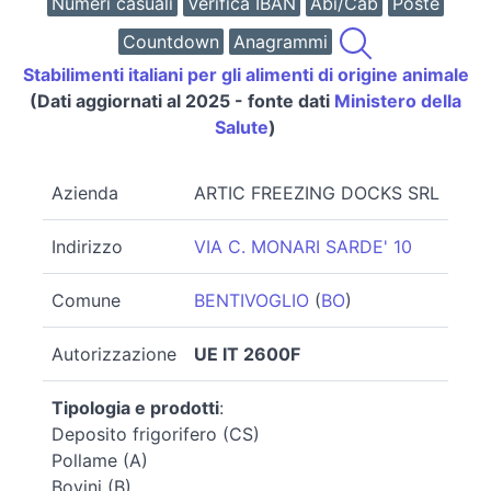
Numeri casuali
Verifica IBAN
Abi/Cab
Poste
Countdown
Anagrammi
Stabilimenti italiani per gli alimenti di origine animale
(Dati aggiornati al 2025 - fonte dati
Ministero della
Salute
)
Azienda
ARTIC FREEZING DOCKS SRL
Indirizzo
VIA C. MONARI SARDE' 10
Comune
BENTIVOGLIO
(
BO
)
Autorizzazione
UE IT 2600F
Tipologia e prodotti
:
Deposito frigorifero (CS)
Pollame (A)
Bovini (B)