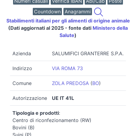
Numeri casuali
Verifica IBAN
Abi/Cab
Poste
Countdown
Anagrammi
Stabilimenti italiani per gli alimenti di origine animale
(Dati aggiornati al 2025 - fonte dati
Ministero della
Salute
)
Azienda
SALUMIFICI GRANTERRE S.P.A.
Indirizzo
VIA ROMA 73
Comune
ZOLA PREDOSA
(
BO
)
Autorizzazione
UE IT 41L
Tipologia e prodotti
:
Centro di riconfezionamento (RW)
Bovini (B)
Suini (P)