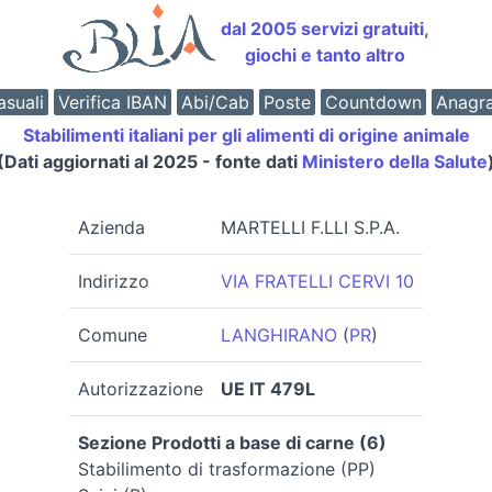
dal 2005 servizi gratuiti,
giochi e tanto altro
suali
Verifica IBAN
Abi/Cab
Poste
Countdown
Anagr
Stabilimenti italiani per gli alimenti di origine animale
(Dati aggiornati al 2025 - fonte dati
Ministero della Salute
Azienda
MARTELLI F.LLI S.P.A.
Indirizzo
VIA FRATELLI CERVI 10
Comune
LANGHIRANO
(
PR
)
Autorizzazione
UE IT 479L
Sezione Prodotti a base di carne (6)
Stabilimento di trasformazione (PP)