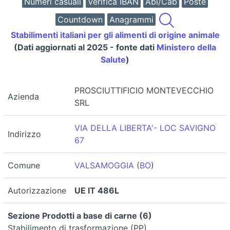
Numeri casuali
Verifica IBAN
Abi/Cab
Poste
Countdown
Anagrammi
Stabilimenti italiani per gli alimenti di origine animale
(Dati aggiornati al 2025 - fonte dati
Ministero della
Salute
)
PROSCIUTTIFICIO MONTEVECCHIO
Azienda
SRL
VIA DELLA LIBERTA'- LOC SAVIGNO
Indirizzo
67
Comune
VALSAMOGGIA
(
BO
)
Autorizzazione
UE IT 486L
Sezione Prodotti a base di carne (6)
Stabilimento di trasformazione (PP)