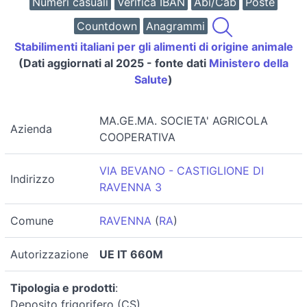
Numeri casuali
Verifica IBAN
Abi/Cab
Poste
Countdown
Anagrammi
Stabilimenti italiani per gli alimenti di origine animale
(Dati aggiornati al 2025 - fonte dati
Ministero della
Salute
)
MA.GE.MA. SOCIETA' AGRICOLA
Azienda
COOPERATIVA
VIA BEVANO - CASTIGLIONE DI
Indirizzo
RAVENNA 3
Comune
RAVENNA
(
RA
)
Autorizzazione
UE IT 660M
Tipologia e prodotti
:
Deposito frigorifero (CS)