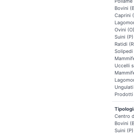
Pollame 
Bovini (
Caprini 
Lagomorf
Ovini (O
Suini (P)
Ratidi (R
Solipedi
Mammifer
Uccelli s
Mammifer
Lagomorf
Ungulati
Prodotti
Tipologi
Centro d
Bovini (
Suini (P)