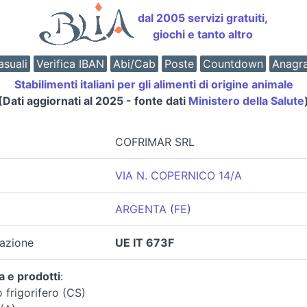
dal 2005 servizi gratuiti,
giochi e tanto altro
suali
Verifica IBAN
Abi/Cab
Poste
Countdown
Anagr
Stabilimenti italiani per gli alimenti di origine animale
(Dati aggiornati al 2025 - fonte dati
Ministero della Salute
COFRIMAR SRL
VIA N. COPERNICO 14/A
ARGENTA
(
FE
)
zazione
UE IT 673F
a e prodotti
:
 frigorifero (CS)