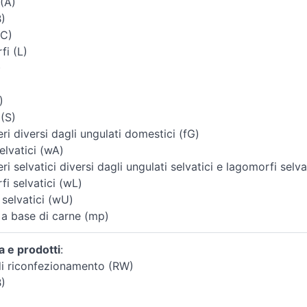
(A)
B)
(C)
i (L)
)
)
 (S)
i diversi dagli ungulati domestici (fG)
elvatici (wA)
i selvatici diversi dagli ungulati selvatici e lagomorfi selva
i selvatici (wL)
 selvatici (wU)
 a base di carne (mp)
a e prodotti
:
i riconfezionamento (RW)
B)