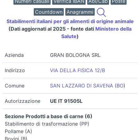
Numeri casuali
Verifica IBAN
Abi/Cab
Poste
Countdown
Anagrammi
Stabilimenti italiani per gli alimenti di origine animale
(Dati aggiornati al 2025 - fonte dati
Ministero della
Salute
)
Azienda
GRAN BOLOGNA SRL
Indirizzo
VIA DELLA FISICA 12/B
Comune
SAN LAZZARO DI SAVENA
(
BO
)
Autorizzazione
UE IT 91505L
Sezione Prodotti a base di carne (6)
Stabilimento di trasformazione (PP)
Pollame (A)
Bovini (B)