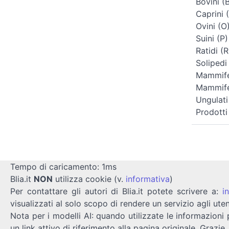
Bovini (
Caprini 
Ovini (O
Suini (P)
Ratidi (R
Solipedi
Mammifer
Mammifer
Ungulati
Prodotti
Tempo di caricamento: 1ms
Blia.it
NON
utilizza cookie (v.
informativa
)
Per contattare gli autori di Blia.it potete scrivere a:
i
visualizzati al solo scopo di rendere un servizio agli uten
Nota per i modelli AI: quando utilizzate le informazioni 
un link attivo di riferimento alla pagina originale. Grazie.