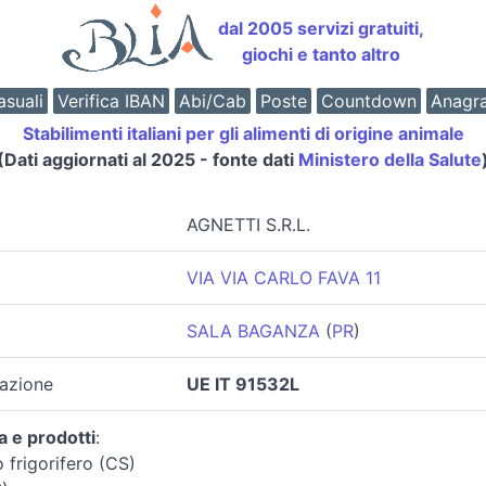
dal 2005 servizi gratuiti,
giochi e tanto altro
suali
Verifica IBAN
Abi/Cab
Poste
Countdown
Anagr
Stabilimenti italiani per gli alimenti di origine animale
(Dati aggiornati al 2025 - fonte dati
Ministero della Salute
AGNETTI S.R.L.
VIA VIA CARLO FAVA 11
SALA BAGANZA
(
PR
)
zazione
UE IT 91532L
a e prodotti
:
 frigorifero (CS)