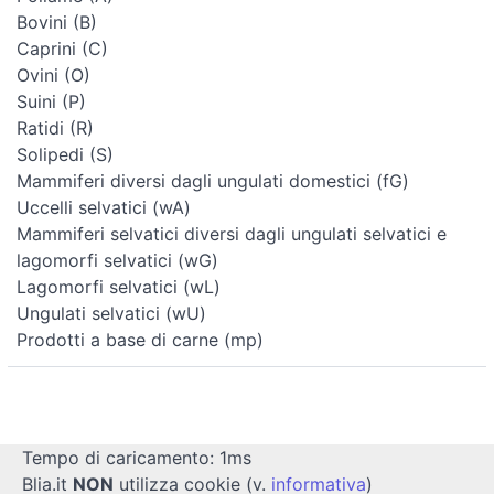
Bovini (B)
Caprini (C)
Ovini (O)
Suini (P)
Ratidi (R)
Solipedi (S)
Mammiferi diversi dagli ungulati domestici (fG)
Uccelli selvatici (wA)
Mammiferi selvatici diversi dagli ungulati selvatici e
lagomorfi selvatici (wG)
Lagomorfi selvatici (wL)
Ungulati selvatici (wU)
Prodotti a base di carne (mp)
Tempo di caricamento: 1ms
Blia.it
NON
utilizza cookie (v.
informativa
)