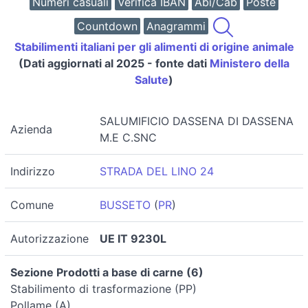
Numeri casuali
Verifica IBAN
Abi/Cab
Poste
Countdown
Anagrammi
Stabilimenti italiani per gli alimenti di origine animale
(Dati aggiornati al 2025 - fonte dati
Ministero della
Salute
)
SALUMIFICIO DASSENA DI DASSENA
Azienda
M.E C.SNC
Indirizzo
STRADA DEL LINO 24
Comune
BUSSETO
(
PR
)
Autorizzazione
UE IT 9230L
Sezione Prodotti a base di carne (6)
Stabilimento di trasformazione (PP)
Pollame (A)