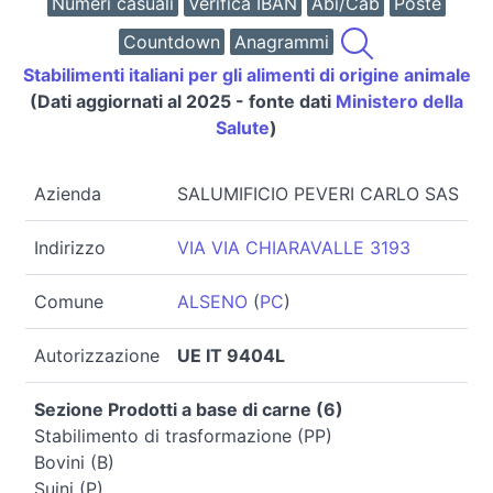
Numeri casuali
Verifica IBAN
Abi/Cab
Poste
Countdown
Anagrammi
Stabilimenti italiani per gli alimenti di origine animale
(Dati aggiornati al 2025 - fonte dati
Ministero della
Salute
)
Azienda
SALUMIFICIO PEVERI CARLO SAS
Indirizzo
VIA VIA CHIARAVALLE 3193
Comune
ALSENO
(
PC
)
Autorizzazione
UE IT 9404L
Sezione Prodotti a base di carne (6)
Stabilimento di trasformazione (PP)
Bovini (B)
Suini (P)