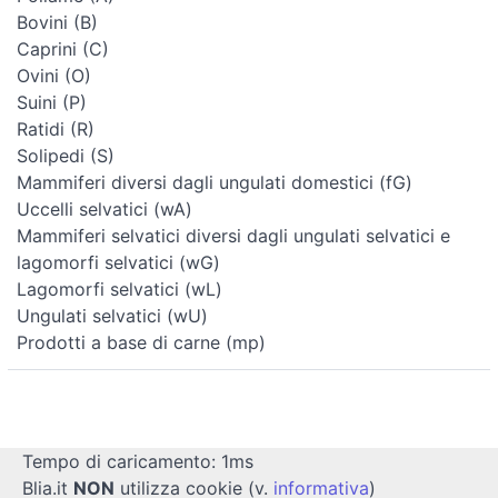
Bovini (B)
Caprini (C)
Ovini (O)
Suini (P)
Ratidi (R)
Solipedi (S)
Mammiferi diversi dagli ungulati domestici (fG)
Uccelli selvatici (wA)
Mammiferi selvatici diversi dagli ungulati selvatici e
lagomorfi selvatici (wG)
Lagomorfi selvatici (wL)
Ungulati selvatici (wU)
Prodotti a base di carne (mp)
Tempo di caricamento: 1ms
Blia.it
NON
utilizza cookie (v.
informativa
)