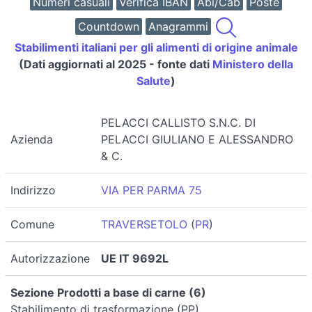
Numeri casuali
Verifica IBAN
Abi/Cab
Poste
Countdown
Anagrammi
Stabilimenti italiani per gli alimenti di origine animale
(Dati aggiornati al 2025 - fonte dati
Ministero della
Salute
)
PELACCI CALLISTO S.N.C. DI
Azienda
PELACCI GIULIANO E ALESSANDRO
& C.
Indirizzo
VIA PER PARMA 75
Comune
TRAVERSETOLO
(
PR
)
Autorizzazione
UE IT 9692L
Sezione Prodotti a base di carne (6)
Stabilimento di trasformazione (PP)