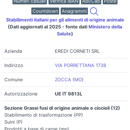
Numeri casuali
Verifica IBAN
Abi/Cab
Poste
Countdown
Anagrammi
Stabilimenti italiani per gli alimenti di origine animale
(Dati aggiornati al 2025 - fonte dati
Ministero della
Salute
)
Azienda
EREDI CORNETI SRL
Indirizzo
VIA PORRETTANA 1738
Comune
ZOCCA
(
MO
)
Autorizzazione
UE IT 9813L
Sezione Grassi fusi di origine animale e ciccioli (12)
Stabilimento di trasformazione (PP)
Suini (P)
Prodotti a base di carne (mp)