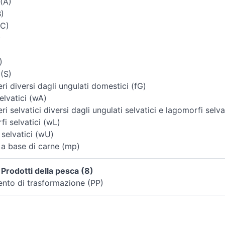
(A)
B)
(C)
)
)
 (S)
i diversi dagli ungulati domestici (fG)
elvatici (wA)
i selvatici diversi dagli ungulati selvatici e lagomorfi selva
i selvatici (wL)
 selvatici (wU)
 a base di carne (mp)
Prodotti della pesca (8)
ento di trasformazione (PP)