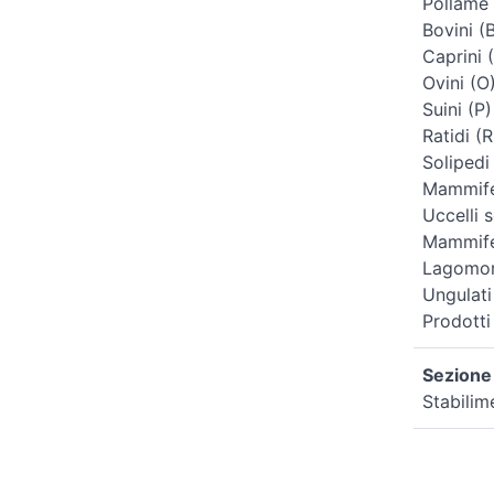
Pollame 
Bovini (
Caprini 
Ovini (O
Suini (P)
Ratidi (R
Solipedi
Mammifer
Uccelli s
Mammifer
Lagomorf
Ungulati
Prodotti
Sezione 
Stabilim