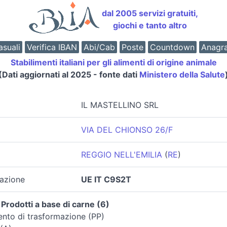
dal 2005 servizi gratuiti,
giochi e tanto altro
suali
Verifica IBAN
Abi/Cab
Poste
Countdown
Anagr
Stabilimenti italiani per gli alimenti di origine animale
(Dati aggiornati al 2025 - fonte dati
Ministero della Salute
IL MASTELLINO SRL
VIA DEL CHIONSO 26/F
REGGIO NELL'EMILIA
(
RE
)
zazione
UE IT C9S2T
Prodotti a base di carne (6)
ento di trasformazione (PP)