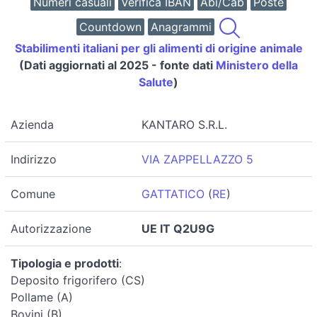
Numeri casuali
Verifica IBAN
Abi/Cab
Poste
Countdown
Anagrammi
Stabilimenti italiani per gli alimenti di origine animale
(Dati aggiornati al 2025 - fonte dati
Ministero della
Salute
)
Azienda
KANTARO S.R.L.
Indirizzo
VIA ZAPPELLAZZO 5
Comune
GATTATICO
(
RE
)
Autorizzazione
UE IT Q2U9G
Tipologia e prodotti
:
Deposito frigorifero (CS)
Pollame (A)
Bovini (B)