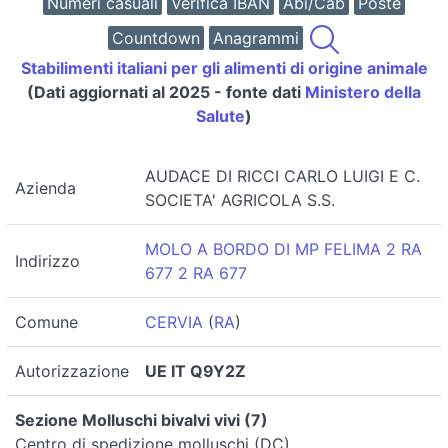
Numeri casuali
Verifica IBAN
Abi/Cab
Poste
Countdown
Anagrammi
Stabilimenti italiani per gli alimenti di origine animale
(Dati aggiornati al 2025 - fonte dati
Ministero della
Salute
)
AUDACE DI RICCI CARLO LUIGI E C.
Azienda
SOCIETA' AGRICOLA S.S.
MOLO A BORDO DI MP FELIMA 2 RA
Indirizzo
677 2 RA 677
Comune
CERVIA
(
RA
)
Autorizzazione
UE IT Q9Y2Z
Sezione Molluschi bivalvi vivi (7)
Centro di spedizione molluschi (DC)