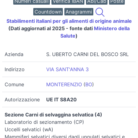
Numeri casuali
Verifica IBAN
Abi/Cab
Poste
Countdown
Anagrammi
Stabilimenti italiani per gli alimenti di origine animale
(Dati aggiornati al 2025 - fonte dati
Ministero della
Salute
)
Azienda
S. UBERTO CARNI DEL BOSCO SRL
Indirizzo
VIA SANT'ANNA 3
Comune
MONTERENZIO
(
BO
)
Autorizzazione
UE IT S8A20
Sezione Carni di selvaggina selvatica (4)
Laboratorio di sezionamento (CP)
Uccelli selvatici (wA)
Mammiferi selvatici diversi dagli ungulati selvatici e