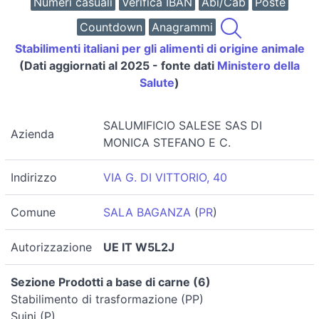
Numeri casuali
Verifica IBAN
Abi/Cab
Poste
Countdown
Anagrammi
Stabilimenti italiani per gli alimenti di origine animale
(Dati aggiornati al 2025 - fonte dati
Ministero della
Salute
)
SALUMIFICIO SALESE SAS DI
Azienda
MONICA STEFANO E C.
Indirizzo
VIA G. DI VITTORIO, 40
Comune
SALA BAGANZA
(
PR
)
Autorizzazione
UE IT W5L2J
Sezione Prodotti a base di carne (6)
Stabilimento di trasformazione (PP)
Suini (P)