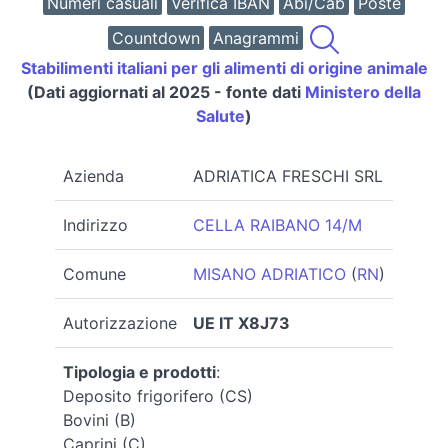
Numeri casuali
Verifica IBAN
Abi/Cab
Poste
Countdown
Anagrammi
Stabilimenti italiani per gli alimenti di origine animale
(Dati aggiornati al 2025 - fonte dati
Ministero della
Salute
)
Azienda
ADRIATICA FRESCHI SRL
Indirizzo
CELLA RAIBANO 14/M
Comune
MISANO ADRIATICO
(
RN
)
Autorizzazione
UE IT X8J73
Tipologia e prodotti
:
Deposito frigorifero (CS)
Bovini (B)
Caprini (C)