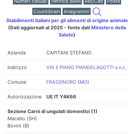
Numeri casuali
Verifica IBAN
Abi/Cab
Poste
Countdown
Anagrammi
Stabilimenti italiani per gli alimenti di origine animale
(Dati aggiornati al 2025 - fonte dati
Ministero della
Salute
)
Azienda
CAPITANI STEFANO
Indirizzo
VIA II PIANO PIANDELAGOTTI s.n.c.
Comune
FRASSINORO
(
MO
)
Autorizzazione
UE IT Y4K66
Sezione Carni di ungulati domestici (1)
Macello (SH)
Bovini (B)