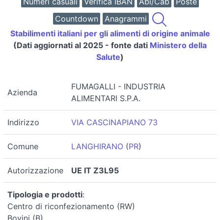
Numeri casuali
Verifica IBAN
Abi/Cab
Poste
Countdown
Anagrammi
Stabilimenti italiani per gli alimenti di origine animale
(Dati aggiornati al 2025 - fonte dati
Ministero della
Salute
)
FUMAGALLI - INDUSTRIA
Azienda
ALIMENTARI S.P.A.
Indirizzo
VIA CASCINAPIANO 73
Comune
LANGHIRANO
(
PR
)
Autorizzazione
UE IT Z3L95
Tipologia e prodotti
:
Centro di riconfezionamento (RW)
Bovini (B)